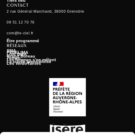
Tiers lieu
CONTACT
2 rue Général Marchand, 38000 Grenoble
09 51 12 70 76
com@le-ciel.fr
Être programmé
RÉSEAUX
SMA
FEDELIMA
LIVE DMA
Grand Bureau
Tempo
Les femmes s'en mêlent
La cuvée grenobloise
Les VerdoYantes