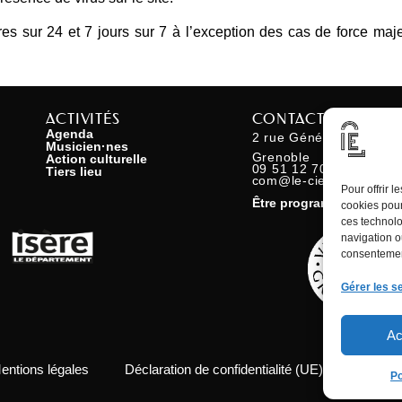
s sur 24 et 7 jours sur 7 à l’exception des cas de force majeur
ACTIVITÉS
CONTACT
Agenda
2 rue Général Marchan
Musicien·nes
Grenoble
Action culturelle
09 51 12 70 76
Tiers lieu
com@le-ciel.fr
Pour offrir 
Être programmé
cookies pour
ces technolo
navigation ou
consentement
Gérer les s
Ac
entions légales
Déclaration de confidentialité (UE)
Politiq
Po