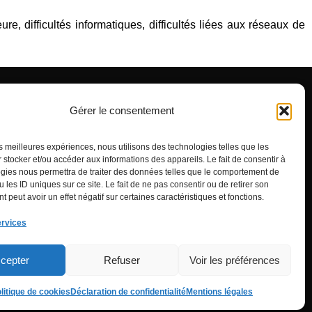
e, difficultés informatiques, difficultés liées aux réseaux de
RÉSEAUX
SMA
d, 38000
FEDELIMA
Gérer le consentement
LIVE DMA
Grand Bureau
Tempo
Les femmes s'en mêlent
La cuvée grenobloise
Les VerdoYantes
les meilleures expériences, nous utilisons des technologies telles que les
 stocker et/ou accéder aux informations des appareils. Le fait de consentir à
gies nous permettra de traiter des données telles que le comportement de
 les ID uniques sur ce site. Le fait de ne pas consentir ou de retirer son
 peut avoir un effet négatif sur certaines caractéristiques et fonctions.
ervices
cepter
Refuser
Voir les préférences
ue de cookies (UE)
litique de cookies
Déclaration de confidentialité
Mentions légales