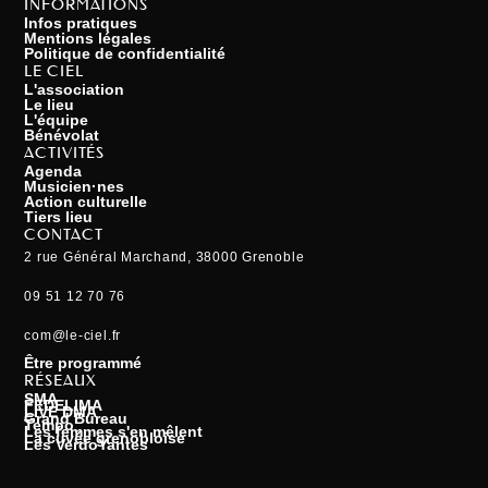
INFORMATIONS
Infos pratiques
Mentions légales
Politique de confidentialité
LE CIEL
L'association
Le lieu
L'équipe
Bénévolat
ACTIVITÉS
Agenda
Musicien·nes
Action culturelle
Tiers lieu
CONTACT
2 rue Général Marchand, 38000 Grenoble
09 51 12 70 76
com@le-ciel.fr
Être programmé
RÉSEAUX
SMA
FEDELIMA
LIVE DMA
Grand Bureau
Tempo
Les femmes s'en mêlent
La cuvée grenobloise
Les VerdoYantes