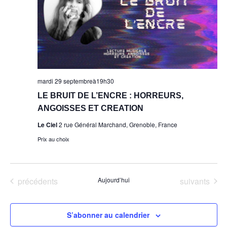
mardi 29 septembreà19h30
LE BRUIT DE L’ENCRE : HORREURS,
ANGOISSES ET CREATION
Le Ciel
2 rue Général Marchand, Grenoble, France
Prix au choix
Évènements
Évènements
précédents
Aujourd’hui
suivants
S’abonner au calendrier