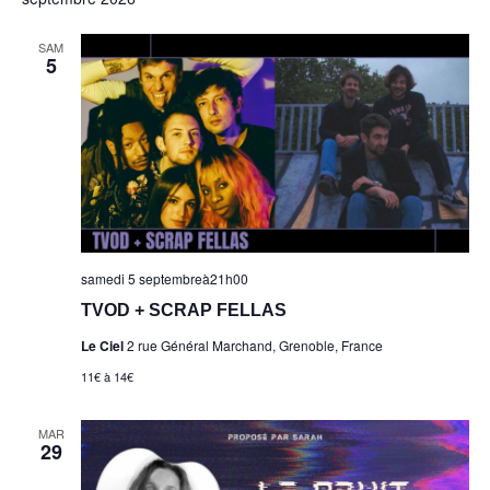
date.
vu
navig
Év
SAM
de
5
vues
Évèn
samedi 5 septembreà21h00
TVOD + SCRAP FELLAS
Le Ciel
2 rue Général Marchand, Grenoble, France
11€ à 14€
MAR
29