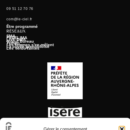
09 51 12 70 76
com@le-ciel.fr
Être programmé
RÉSEAUX
SMA
FEDELIMA
LIVE DMA
Grand Bureau
Tempo
Les femmes s'en mêlent
La cuvée grenobloise
Les VerdoYantes
Gérer le consentement